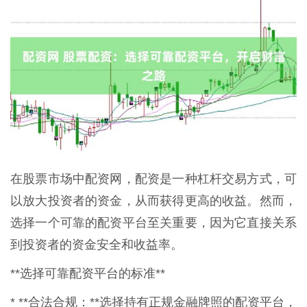
在股票市场中配资网，配资是一种杠杆交易方式，可
以放大投资者的资金，从而获得更高的收益。然而，
选择一个可靠的配资平台至关重要，因为它直接关系
到投资者的资金安全和收益率。
**选择可靠配资平台的标准**
* **合法合规：**选择持有正规金融牌照的配资平台，