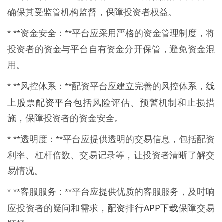
确保其受监管机构监督，保障投资者权益。
* **资金安全：**平台应采用严格的资金管理制度，将
投资者的资金与平台自有资金分开保管，避免资金混
用。
线
* **风控体系：**配资平台应建立完善的风控体系，
上股票配资平台
包括风险评估、预警机制和止损措
施，保障投资者的资金安全。
* **透明度：**平台应提供透明的交易信息，包括配资
利率、杠杆倍数、交易记录等，让投资者清晰了解交
易情况。
* **客服服务：**平台应提供优质的客服服务，及时响
配资排行APP下载
应投资者的疑问和需求，
保障交易