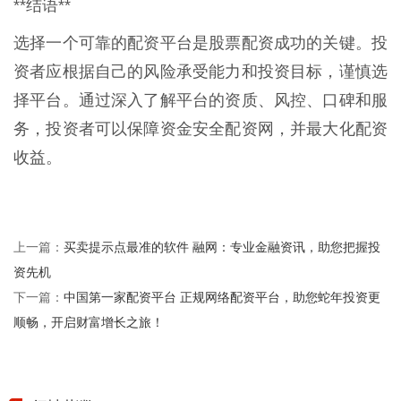
**结语**
选择一个可靠的配资平台是股票配资成功的关键。投
资者应根据自己的风险承受能力和投资目标，谨慎选
择平台。通过深入了解平台的资质、风控、口碑和服
务，投资者可以保障资金安全配资网，并最大化配资
收益。
买卖提示点最准的软件 融网：专业金融资讯，助您把握投
上一篇：
资先机
中国第一家配资平台 正规网络配资平台，助您蛇年投资更
下一篇：
顺畅，开启财富增长之旅！