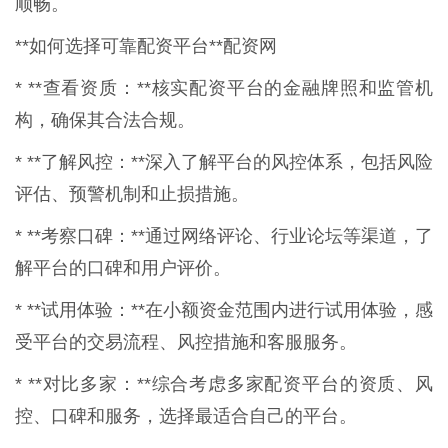
顺畅。
**如何选择可靠配资平台**配资网
* **查看资质：**核实配资平台的金融牌照和监管机
构，确保其合法合规。
* **了解风控：**深入了解平台的风控体系，包括风险
评估、预警机制和止损措施。
* **考察口碑：**通过网络评论、行业论坛等渠道，了
解平台的口碑和用户评价。
* **试用体验：**在小额资金范围内进行试用体验，感
受平台的交易流程、风控措施和客服服务。
* **对比多家：**综合考虑多家配资平台的资质、风
控、口碑和服务，选择最适合自己的平台。