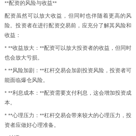
**配资的风险与收益**
配资虽然可以放大收益，但同时也伴随着更高的风
险。投资者在进行配资交易前，应充分了解其风险和
收益：
* **收益放大：**配资可以放大投资者的收益，但同时
也会放大亏损。
* **风险加剧：**杠杆交易会加剧投资风险，投资者可
能面临爆仓风险。
* **利息成本：**配资需要支付利息，这会增加投资成
本。
* **心理压力：**杠杆交易会带来较大的心理压力，投
资者应做好心理准备。