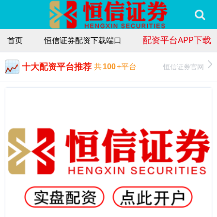
配资平台APP下载
首页
恒信证券配资下载端口
十大配资平台推荐
恒信证券官网
共
100
+平台