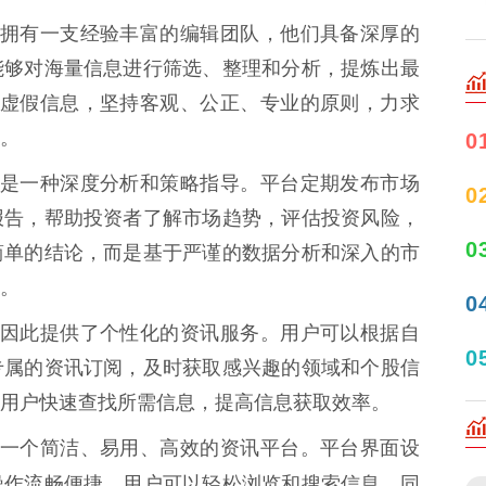
平台拥有一支经验丰富的编辑团队，他们具备深厚的
能够对海量信息进行筛选、整理和分析，提炼出最
党和虚假信息，坚持客观、公正、专业的原则，力求
。
0
，更是一种深度分析和策略指导。平台定期发布市场
0
报告，帮助投资者了解市场趋势，评估投资风险，
0
简单的结论，而是基于严谨的数据分析和深入的市
。
0
异，因此提供了个性化的资讯服务。用户可以根据自
0
专属的资讯订阅，及时获取感兴趣的领域和个股信
用户快速查找所需信息，提高信息获取效率。
打造一个简洁、易用、高效的资讯平台。平台界面设
操作流畅便捷，用户可以轻松浏览和搜索信息。同