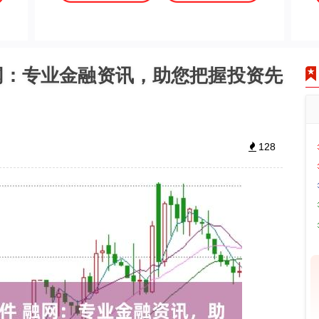
网：专业金融资讯，助您把握投资先
128