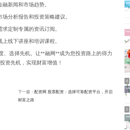
新的金融新闻和市场趋势。
业的市场分析报告和投资策略建议。
自身需求定制专属的资讯订阅。
参与线上线下讲座和培训课程。
深度、选择先机。让**融网**成为您投资路上的得力
投资先机，实现财富增值！
4
配资网 股票配资：选择可靠配资平台，开启
下一篇：
财富之路
5