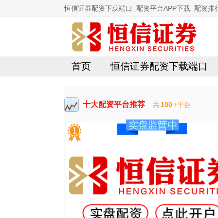
恒信证券配资下载端口_配资平台APP下载_配资排行
首页
恒信证券配资下载端口
十大配资平台推荐
共
100
+平台