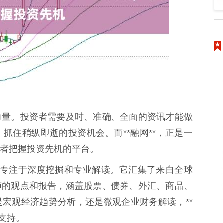
力量。投资者需要及时、准确、全面的资讯才能做
抓住稍纵即逝的投资机会。而**融网**，正是一
者把握投资先机的平台。
而是专注于深度挖掘和专业解读。它汇集了来自全球
师的观点和报告，涵盖股票、债券、外汇、商品、
宏观经济趋势分析，还是微观企业财务解读，**
支持。