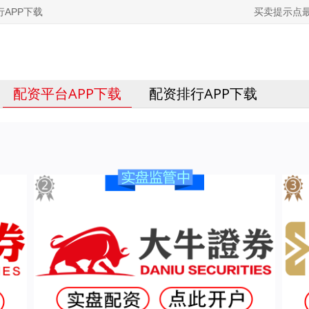
APP下载
买卖提示点
配资平台APP下载
配资排行APP下载