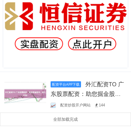
外汇配资TO 广
配资平台APP下载
东股票配资：助您掘金股
市，放大收益！
配资炒股开户网站
144
全部加载完成