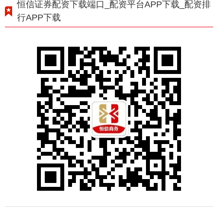
恒信证券配资下载端口_配资平台APP下载_配资排
行APP下载