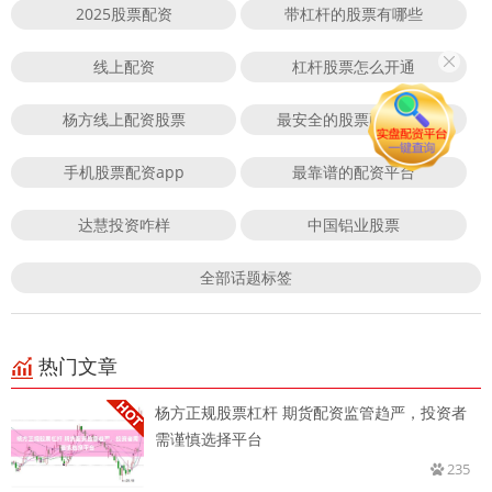
2025股票配资
带杠杆的股票有哪些
线上配资
杠杆股票怎么开通
杨方线上配资股票
最安全的股票配资平台
手机股票配资app
最靠谱的配资平台
达慧投资咋样
中国铝业股票
全部话题标签
热门文章
杨方正规股票杠杆 期货配资监管趋严，投资者
需谨慎选择平台
235