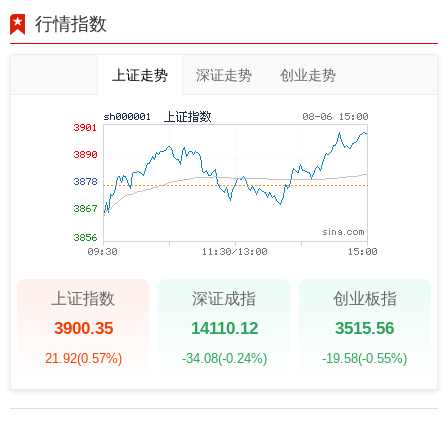
行情指数
上证走势
深证走势
创业走势
上证指数
深证成指
创业板指
3900.35
14110.12
3515.56
21.92
(0.57%)
-34.08
(-0.24%)
-19.58
(-0.55%)