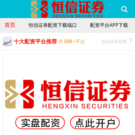
首页
恒信证券配资下载端口
配资平台APP下载
十大配资平台推荐
恒信证券官网
共
100
+平台