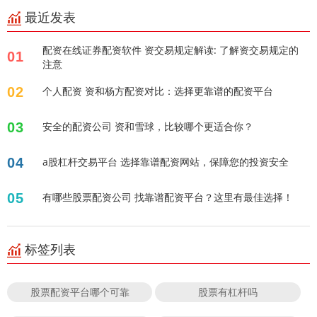
最近发表
配资在线证券配资软件 资交易规定解读: 了解资交易规定的
01
注意
02
个人配资 资和杨方配资对比：选择更靠谱的配资平台
03
安全的配资公司 资和雪球，比较哪个更适合你？
04
a股杠杆交易平台 选择靠谱配资网站，保障您的投资安全
05
有哪些股票配资公司 找靠谱配资平台？这里有最佳选择！
标签列表
股票配资平台哪个可靠
股票有杠杆吗