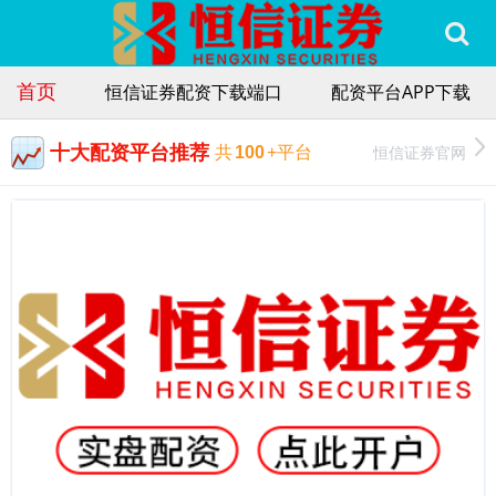
首页
恒信证券配资下载端口
配资平台APP下载
十大配资平台推荐
恒信证券官网
共
100
+平台