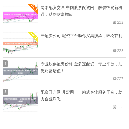
网络配资交易 中国股票配资网：解锁投资新机
遇，助您财富增值
232
开配资公司 配资平台助你买卖股票，轻松获利
228
4
专业股票配资价格 金多宝配资：专业平台，助
您财富增值！
227
5
配资开户网 升宏网：一站式企业服务平台，助
力企业腾飞
226