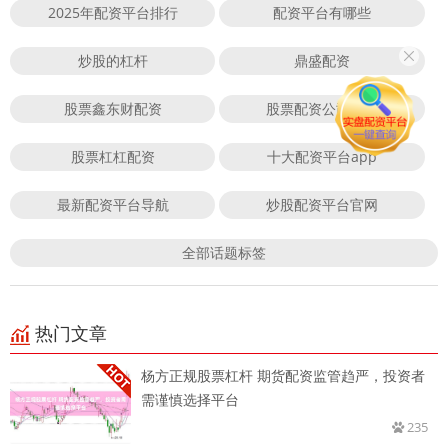
2025年配资平台排行
配资平台有哪些
炒股的杠杆
鼎盛配资
股票鑫东财配资
股票配资公司官方
股票杠杠配资
十大配资平台app
最新配资平台导航
炒股配资平台官网
全部话题标签
热门文章
杨方正规股票杠杆 期货配资监管趋严，投资者
需谨慎选择平台
235