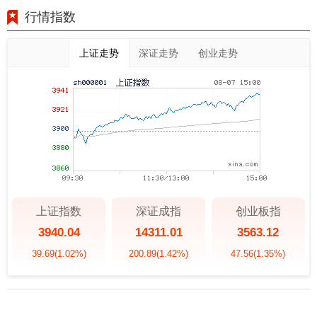
行情指数
上证走势
深证走势
创业走势
上证指数
深证成指
创业板指
3940.04
14311.01
3563.12
39.69
(1.02%)
200.89
(1.42%)
47.56
(1.35%)