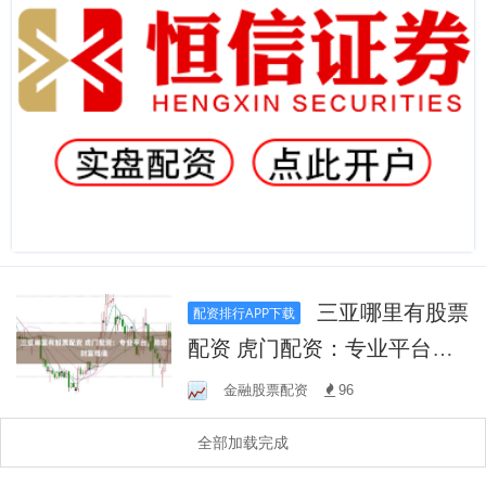
三亚哪里有股票
配资排行APP下载
配资 虎门配资：专业平台，
助您财富增值
金融股票配资
96
全部加载完成