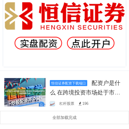
配资户是什
恒信证券配资下载端口
么 在跨境投资市场处于市场
缺乏一致预期的震荡环境的
杠杆股票
196
走势格局下中老
全部加载完成