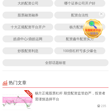
大的配资公司
哪个证券公司开户好
股票融资融券
配资合法性
十大正规配资平台开户
杨方配资官网
皓鼎中心/鼎皓运网
配资鑫牛配资实力
炒股配资利息
100倍杠杆亏多少爆仓
全部话题标签
热门文章
杨方正规股票杠杆 期货配资监管趋严，投资者
需谨慎选择平台
235