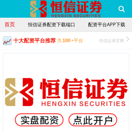
首页
恒信证券配资下载端口
配资平台APP下载
十大配资平台推荐
恒信证券官网
共
100
+平台