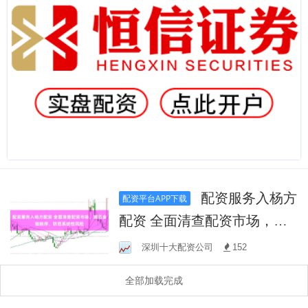
配资服务入杨方
配资平台APP下载
配资 全面清查配资市场，规
范金融秩序，防范系统性风
深圳十大配资公司
152
险
全部加载完成