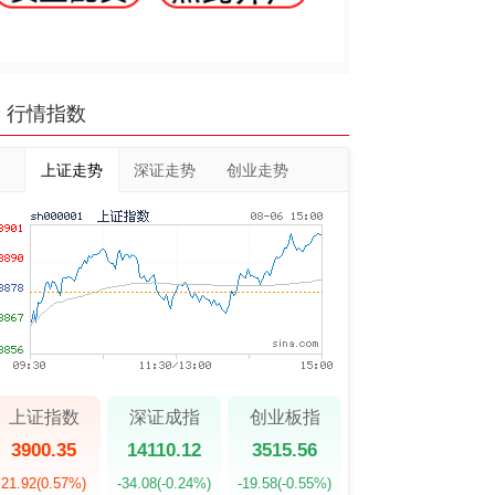
行情指数
上证走势
深证走势
创业走势
上证指数
深证成指
创业板指
3900.35
14110.12
3515.56
21.92
(0.57%)
-34.08
(-0.24%)
-19.58
(-0.55%)