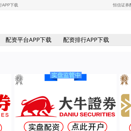
APP下载
恒信证券
配资平台APP下载
配资排行APP下载