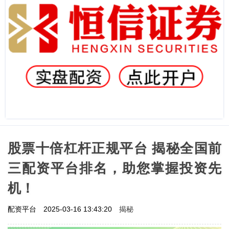
股票十倍杠杆正规平台 揭秘全国前
三配资平台排名，助您掌握投资先
机！
揭秘
配资平台
2025-03-16 13:43:20