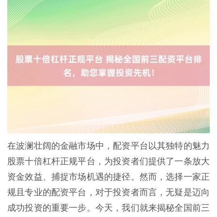
在波澜壮阔的金融市场中，配资平台以其独特的魅力
股票十倍杠杆正规平台，为投资者们提供了一条放大
资金效益、捕捉市场机遇的捷径。然而，选择一家正
规且专业的配资平台，对于投资者而言，无疑是迈向
成功投资的重要一步。今天，我们就来揭秘全国前三