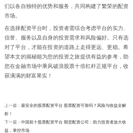
们以各自独特的优势和服务，共同构建了繁荣的配资
市场。
在选择配资平台时，投资者需综合考虑平台的实力、
信誉、服务以及自身的投资需求和风险偏好。只有选
对了平台，才能在投资的道路上走得更远、更稳。希
望本文的揭秘能为您的投资之旅提供有益的参考，助
您在金融市场中乘风破浪股票十倍杠杆正规平台，收
获满满的财富果实！
最安全的股票配资平台 股票配资可靠吗？风险与收益全解
上一篇：
析！
中国前十股票配资平台 期货配资公司：助力投资者放大收
下一篇：
益，掌控市场