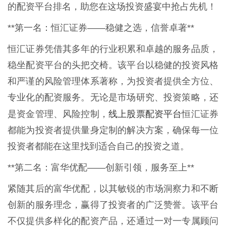
的配资平台排名，助您在这场投资盛宴中抢占先机！
**第一名：恒汇证券——稳健之选，信誉卓著**
恒汇证券凭借其多年的行业积累和卓越的服务品质，
稳坐配资平台的头把交椅。该平台以稳健的投资风格
和严谨的风险管理体系著称，为投资者提供全方位、
专业化的配资服务。无论是市场研究、投资策略，还
线上股票配资平台
是资金管理、风险控制，
恒汇证券
都能为投资者提供量身定制的解决方案，确保每一位
投资者都能在这里找到适合自己的投资之道。
**第二名：富华优配——创新引领，服务至上**
紧随其后的富华优配，以其敏锐的市场洞察力和不断
创新的服务理念，赢得了投资者的广泛赞誉。该平台
不仅提供多样化的配资产品，还通过一对一专属顾问