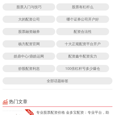
股票入门与技巧
股票有杠杆么
大的配资公司
哪个证券公司开户好
股票融资融券
配资合法性
杨方配资官网
十大正规配资平台开户
皓鼎中心/鼎皓运网
配资鑫牛配资实力
炒股配资利息
100倍杠杆亏多少爆仓
全部话题标签
热门文章
专业股票配资价格 金多宝配资：专业平台，助