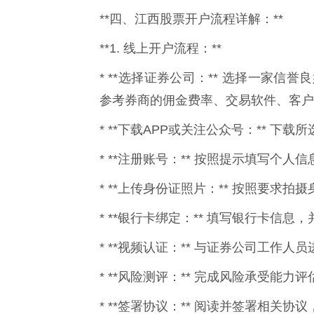
**四、江西股票开户流程详解：**
**1. 线上开户流程：**
* **选择证券公司：** 选择一家信
参考券商的佣金费率、交易软件、客户
* **下载APP或关注公众号：** 下
* **注册账号：** 按照提示填写个
* **上传身份证照片：** 按照要求
* **银行卡绑定：** 填写银行卡信息
* **视频认证：** 与证券公司工作
* **风险测评：** 完成风险承受能
* **签署协议：** 阅读并签署相关协