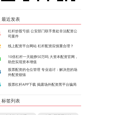
最近发表
杠杆炒股亏损 公安部门联手查处非法配资公
1
司案件
2
线上配资平台网站 杠杆配资应慎重合理？
10倍杠杆一天能挣50万吗 大资本配资官网，
3
助您实现资本增值
股票配资的仓位管理 专业追讨：解决您的场
4
外配资烦恼
5
股票杠杆APP下载 揭露场外配资黑平台骗局
标签列表