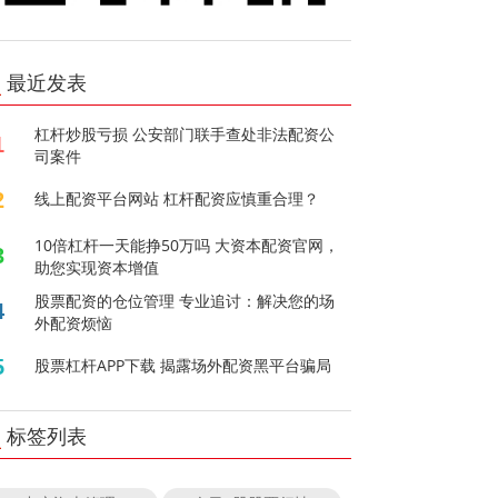
最近发表
杠杆炒股亏损 公安部门联手查处非法配资公
1
司案件
2
线上配资平台网站 杠杆配资应慎重合理？
10倍杠杆一天能挣50万吗 大资本配资官网，
3
助您实现资本增值
股票配资的仓位管理 专业追讨：解决您的场
4
外配资烦恼
5
股票杠杆APP下载 揭露场外配资黑平台骗局
标签列表