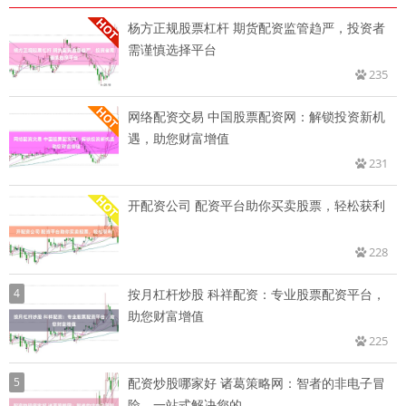
杨方正规股票杠杆 期货配资监管趋严，投资者
需谨慎选择平台
235
网络配资交易 中国股票配资网：解锁投资新机
遇，助您财富增值
231
开配资公司 配资平台助你买卖股票，轻松获利
228
4
按月杠杆炒股 科祥配资：专业股票配资平台，
助您财富增值
225
5
配资炒股哪家好 诸葛策略网：智者的非电子冒
险，一站式解决您的