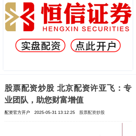
股票配资炒股 北京配资许亚飞：专
业团队，助您财富增值
股票配资炒股
配资官方开户
2025-05-31 13:12:25