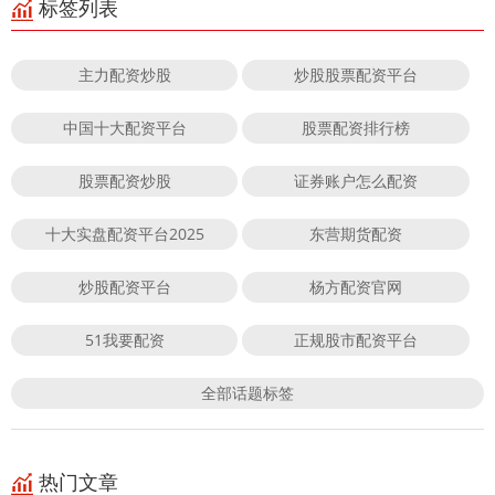
标签列表
主力配资炒股
炒股股票配资平台
中国十大配资平台
股票配资排行榜
股票配资炒股
证券账户怎么配资
十大实盘配资平台2025
东营期货配资
炒股配资平台
杨方配资官网
51我要配资
正规股市配资平台
全部话题标签
热门文章