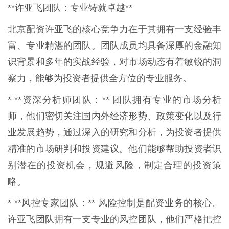
**许亚飞团队：专业铸就卓越**
北京配资许亚飞的核心竞争力在于其拥有一支经验丰
富、专业精湛的团队。团队成员均具备深厚的金融知
识背景和多年的实战经验，对市场动态有着敏锐的洞
察力，能够为投资者提供全方位的专业服务。
* **资深分析师团队：** 团队拥有专业的市场分析
师，他们密切关注国内外经济形势、政策变化以及行
业发展趋势，通过深入的研究和分析，为投资者提供
精准的市场研判和投资建议。他们能够帮助投资者识
别潜在的投资机会，规避风险，制定合理的投资策
略。
* **风控专家团队：** 风险控制是配资业务的核心。
许亚飞团队拥有一支专业的风控团队，他们严格把控